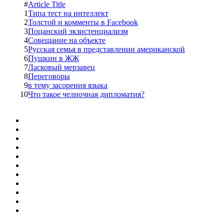
#
Article Title
1
Типа тест на интеллект
2
Толстой и комменты в Facebook
3
Поцанский экзистенциализм
4
Совещание на объекте
5
Русская семья в представлении американской
6
Пушкин в ЖЖ
7
Ласковый мерзавец
8
Переговоры
9
в тему засорения языка
10
Что такое челночная дипломатия?