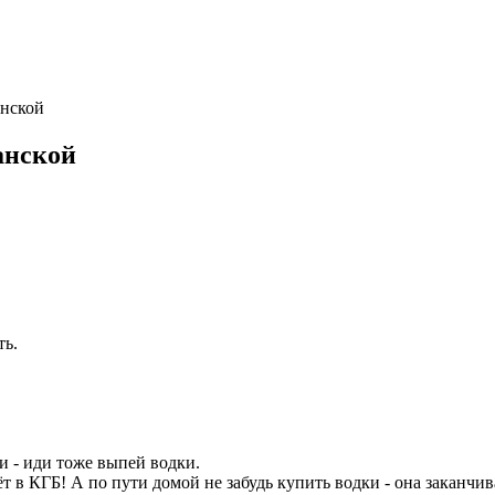
анской
анской
ть.
ди - иди тоже выпей водки.
ёт в КГБ! А по пути домой не забудь купить водки - она заканчив