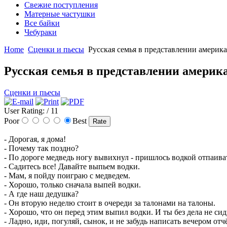
Свежие поступления
Матерные частушки
Все байки
Чебураки
Home
Сценки и пьесы
Русская семья в представлении америк
Русская семья в представлении америк
Сценки и пьесы
User Rating:
/ 11
Poor
Best
- Дорогая, я дома!
- Почему так поздно?
- По дороге медведь ногу вывихнул - пришлось водкой отпаива
- Садитесь все! Давайте выпьем водки.
- Мам, я пойду поиграю с медведем.
- Хорошо, только сначала выпей водки.
- А где наш дедушка?
- Он вторую неделю стоит в очереди за талонами на талоны.
- Хорошо, что он перед этим выпил водки. И ты без дела не си
- Ладно, иди, погуляй, сынок, и не забудь написать вечером отч