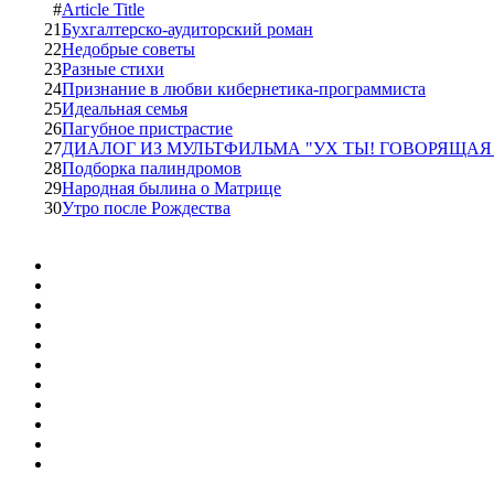
#
Article Title
21
Бухгалтерско-аудиторский роман
22
Недобрые советы
23
Разные стихи
24
Пpизнание в любви кибеpнетика-пpогpаммиста
25
Идеальная семья
26
Пагубное пристрастие
27
ДИАЛОГ ИЗ МУЛЬТФИЛЬМА "УХ ТЫ! ГОВОРЯЩАЯ 
28
Подборка палиндромов
29
Народная былина о Матрице
30
Утро после Рождества