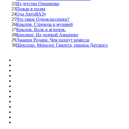
22
Из детства Онищенко
23
Пожар в полях
24
Ода АвтоВАЗу
25
Что такое Одноклассники?
26
Крылов. Стрекоза и муравей
27
Крылов. Волк и ягненок.
28
Киплинг. На далекой Амазонке
29
Джанни Родари. Чем пахнут ремесла
30
Шекспир. Монолог Гамлета, принца Датского