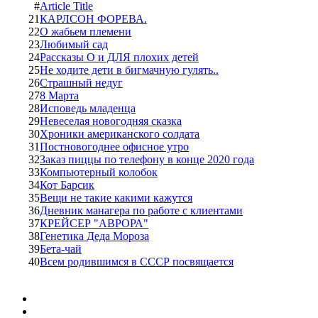
#
Article Title
21
КАРЛСОH ФОРЕВА.
22
О жабьем племени
23
Любимый сад
24
Рассказы О и ДЛЯ плохих детей
25
Не ходите дети в бигмачную гулять..
26
Страшный недуг
27
8 Марта
28
Исповедь младенца
29
Невеселая новогодняя сказка
30
Хроники американского солдата
31
Постновогоднее офисное утро
32
Заказ пиццы по телефону в конце 2020 года
33
Компьютерный колобок
34
Кот Барсик
35
Вещи не такие какими кажутся
36
Дневник манагера по работе с клиентами
37
КРЕЙСЕР "АВРОРА"
38
Генетика Деда Мороза
39
Бета-чай
40
Всем родившимся в СССР посвящается