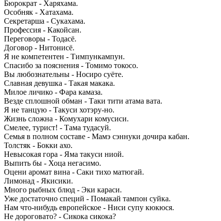
Бюрократ - Харяхама.
Особняк - Хатахама.
Секретарша - Сукахама.
Профессия - Какойсан.
Переговоры - Тодасё.
Договор - Нитонисё.
Я не компетентен - Тимпункампун.
Спасибо за пояснения - Томимо токосо.
Вы любознательны - Носиро суёте.
Славная девушка - Такая макака.
Милое личико - Фара камаза.
Везде сплошной обман - Таки тити атама вата.
Я не танцую - Такуси хотэру-но.
Жизнь сложна - Комухари комусиси.
Смелее, турист! - Тама тудасуй.
Семья в полном составе - Мамэ сэннуки дочира кабан.
Толстяк - Бокки ахо.
Невысокая гора - Яма такуси ниой.
Выпить бы - Хоца негасимо.
Оцени аромат вина - Саки тихо матюгай.
Лимонад - Якисики.
Много рыбных блюд - Эки караси.
Уже достаточно специй - Помакай тампон суйка.
Нам что-нибудь европейское - Ниси супу кюкюся.
Не дороговато? - Сикока сикока?