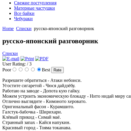
Свежие поступления
Матерные частушки
Все байки
Чебураки
Home
Списки
русско-японский разговорник
русско-японский разговорник
Списки
User Rating:
/ 3
Poor
Best
Разрешите обратиться - Атаки небоиси.
Угостите сигаретой - Чюся дайдзёбу.
Работаю на заводе - Допота кую гайку.
Можем устроить экономическую блокаду - Нито нидай миру са
Отлично выглядите - Кимоното херовато.
Оригинальный фасон - Курамшито.
Галстук-бабочка - Ширихари.
Клёвый прикид - Симай маё.
Странный запах - Кайся напукин.
Красивый город - Тояма токанава.