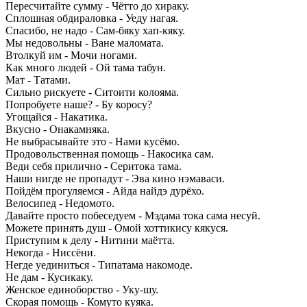
Пересчитайте сумму - Чётто до хираку.
Сплошная обдираловка - Уеду нагая.
Спасибо, не надо - Сам-бяку хап-кяку.
Мы недовольны - Ване маломата.
Втолкуй им - Мочи ногами.
Как много людей - Ой тама табун.
Мат - Татами.
Сильно рискуете - Ситоити колояма.
Попробуете наше? - Бу коросу?
Угощайся - Накатика.
Вкусно - Онакамняка.
Не выбрасывайте это - Нами кусёмо.
Продовольственная помощь - Накосика сам.
Веди себя прилично - Серитока тама.
Наши нигде не пропадут - Эва кино нэмаваси.
Пойдём прогуляемся - Айда найдэ дурёхо.
Велосипед - Недомото.
Давайте просто побеседуем - Мэдама тока сама несуй.
Можете принять душ - Омой хоттикису кякуся.
Приступим к делу - Нитини маётта.
Некогда - Ниссёни.
Негде уединиться - Типатама накомоде.
Не дам - Кусикаку.
Женское единоборство - Уку-шу.
Скорая помощь - Комуто куяка.