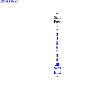
йском языке
«
Start
Prev
1
2
3
4
5
6
7
8
9
10
Next
End
»