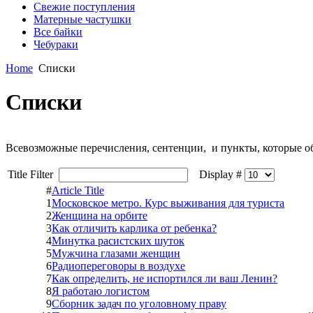
Свежие поступления
Матерные частушки
Все байки
Чебураки
Home
Списки
Списки
Всевозможные перечисления, сентенции, и пункты, которые о
Title Filter
Display #
#
Article Title
1
Московское метро. Курс выживания для туриста
2
Женщина на орбите
3
Как отличить карлика от ребенка?
4
Минутка расистских шуток
5
Мужчина глазами женщин
6
Радиопереговоры в воздухе
7
Как определить, не испортился ли ваш Ленин?
8
Я работаю логистом
9
Сборник задач по уголовному праву