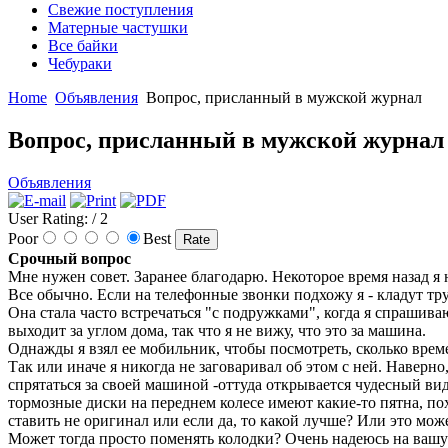
Свежие поступления
Матерные частушки
Все байки
Чебураки
Home
Объявления
Вопрос, присланный в мужской журнал
Вопрос, присланный в мужской журнал
Объявления
User Rating:
/ 2
Poor
Best
Срочный вопрос
Мне нужен совет. Заранее благодарю. Некоторое время назад я 
Все обычно. Если на телефонные звонки подхожу я - кладут тру
Она стала часто встречаться "с подружками", когда я спрашиваю
выходит за углом дома, так что я не вижу, что это за машина.
Однажды я взял ее мобильник, чтобы посмотреть, сколько времен
Так или иначе я никогда не заговаривал об этом с ней. Наверно,
спрятаться за своей машиной -оттуда открывается чудесный вид
тормозные диски на переднем колесе имеют какие-то пятна, по
ставить не оригинал или если да, то какой лучше? Или это мож
Может тогда просто поменять колодки? Очень надеюсь на ваш