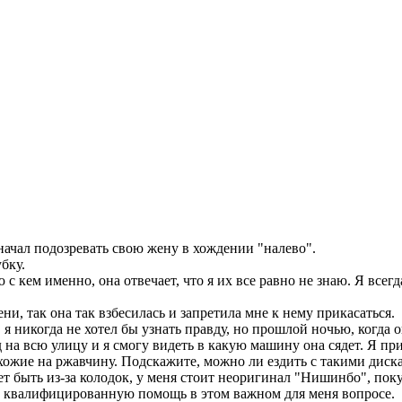
начал подозревать свою жену в хождении "налево".
бку.
 с кем именно, она отвечает, что я их все равно не знаю. Я всег
и, так она так взбесилась и запретила мне к нему прикасаться.
 я никогда не хотел бы узнать правду, но прошлой ночью, когда о
 на всю улицу и я смогу видеть в какую машину она сядет. Я пр
хожие на ржавчину. Подскажите, можно ли ездить с такими диска
ет быть из-за колодок, у меня стоит неоригинал "Нишинбо", покуп
у квалифицированную помощь в этом важном для меня вопросе.