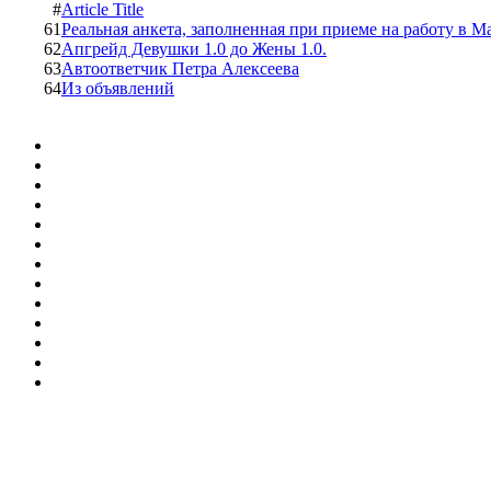
#
Article Title
61
Реальная анкета, заполненная при приеме на работу в М
62
Апгрейд Девушки 1.0 до Жены 1.0.
63
Автоответчик Петра Алексеева
64
Из объявлений