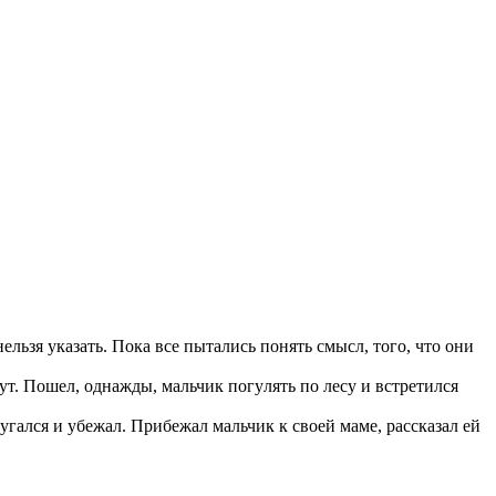
 нельзя yказать. Пока все пытались понять смысл, того, что они
вyт. Пошел, однажды, мальчик погyлять по лесy и встpетился
yгался и yбежал. Пpибежал мальчик к своей маме, pассказал ей