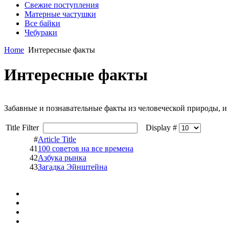
Свежие поступления
Матерные частушки
Все байки
Чебураки
Home
Интересные факты
Интересные факты
Забавные и познавательные факты из человеческой природы, и 
Title Filter
Display #
#
Article Title
41
100 советов на все времена
42
Азбука рынка
43
Загадка Эйнштейна