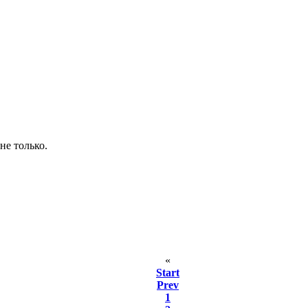
не только.
«
Start
Prev
1